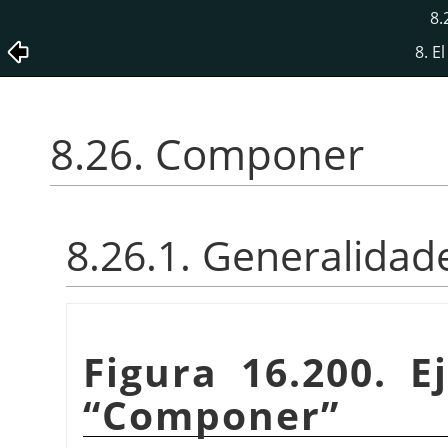
8.
8. E
8.26. Componer
8.26.1. Generalidad
Figura 16.200. E
“
Componer
”