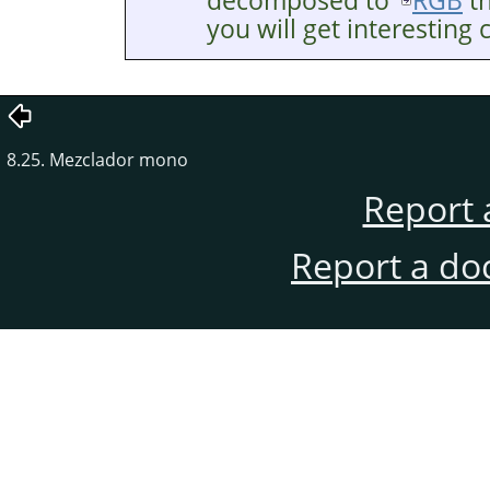
decomposed to
RGB
th
you will get interesting c
8.25. Mezclador mono
Report 
Report a do