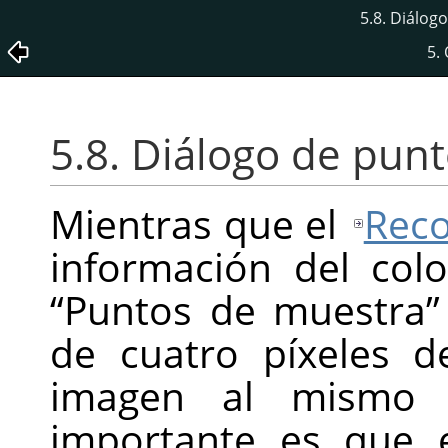
5.8. Diálo
5.
5.8. Diálogo de pun
Mientras que el
Reco
información del colo
“
Puntos de muestra
”
de cuatro píxeles 
imagen al mismo t
importante es que 