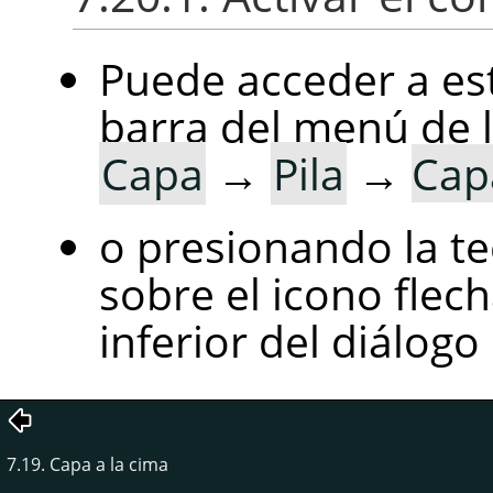
Puede acceder a es
barra del menú de 
Capa
→
Pila
→
Cap
o presionando la t
sobre el icono flech
inferior del diálogo
7.19. Capa a la cima