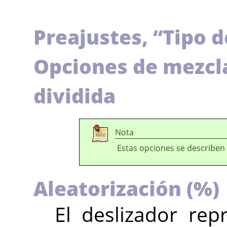
Preajustes,
“
Tipo d
Opciones de mezcla,
dividida
Nota
Estas opciones se describen
Aleatorización (%)
El deslizador rep