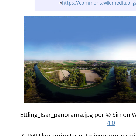
https://commons.wikimedia.org
Ettling_Isar_panorama.jpg por © Simon 
4.0
GIMP ha abierto esta imagen ori