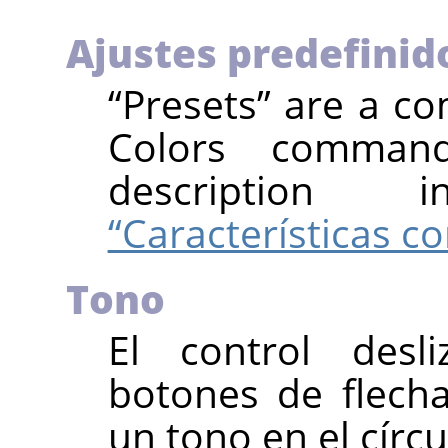
Ajustes predefinid
“
Presets
”
are a co
Colors comman
descriptio
“Características c
Tono
El control desl
botones de flecha
un tono en el círcu