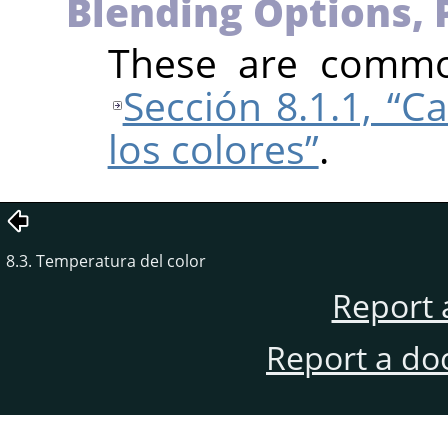
Blending Options, 
These are common
Sección 8.1.1, “C
los colores”
.
8.3. Temperatura del color
Report 
Report a do