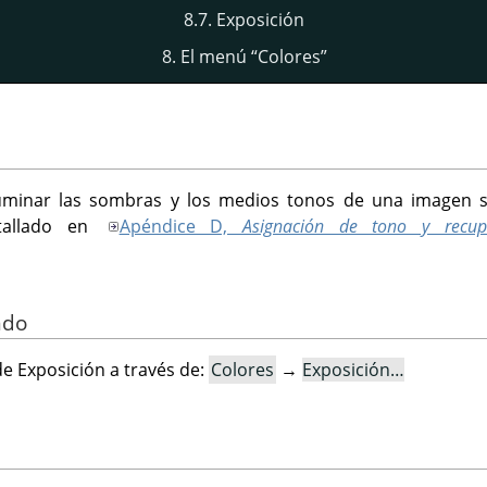
8.7. Exposición
8. El menú
“
Colores
”
a iluminar las sombras y los medios tonos de una imagen 
etallado en
Apéndice D,
Asignación de tono y recu
ndo
e Exposición a través de:
Colores
→
Exposición…