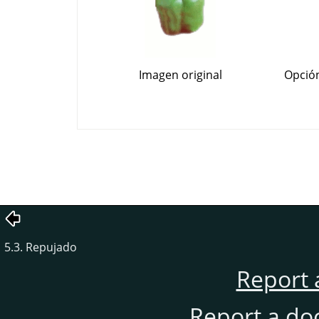
Imagen original
Opción
5.3. Repujado
Report 
Report a do