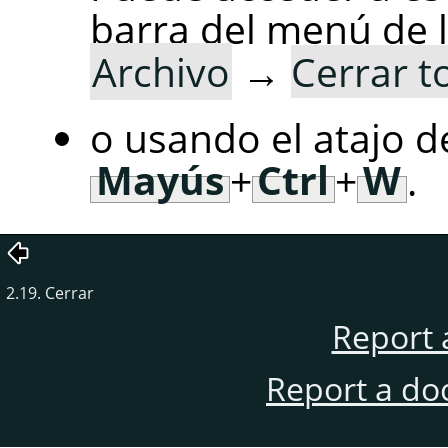
barra del menú de 
Archivo
→
Cerrar t
o usando el atajo d
Mayús
+
Ctrl
+
W
.
2.19. Cerrar
Report 
Report a do