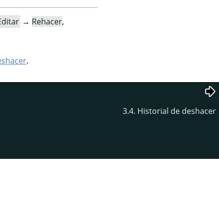
Editar
→
Rehacer
,
eshacer
.
3.4. Historial de deshacer