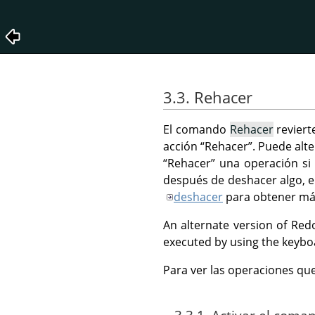
3.3. Rehacer
El comando
Rehacer
reviert
acción
“
Rehacer
”
. Puede alt
“
Rehacer
”
una operación si 
después de deshacer algo, e
deshacer
para obtener má
An alternate version of Red
executed by using the keyb
Para ver las operaciones qu