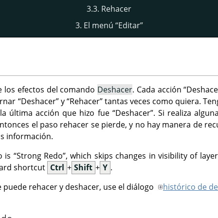
3.3. Rehacer
3. El menú
“
Editar
”
e los efectos del comando
Deshacer
. Cada acción
“
Deshace
ernar
“
Deshacer
”
y
“
Rehacer
”
tantas veces como quiera. Ten
la última acción que hizo fue
“
Deshacer
”
. Si realiza algu
ntonces el paso rehacer se pierde, y no hay manera de recu
s información.
o is
“
Strong Redo
”
, which skips changes in visibility of la
oard shortcut
Ctrl
+
Shift
+
Y
.
e puede rehacer y deshacer, use el diálogo
histórico de d