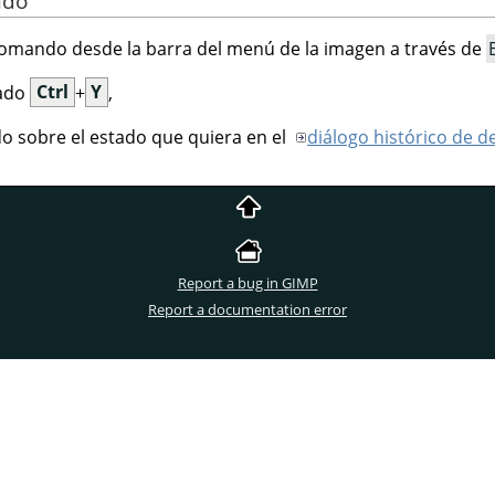
ndo
omando desde la barra del menú de la imagen a través de
lado
Ctrl
+
Y
,
 sobre el estado que quiera en el
diálogo histórico de d
Report a bug in GIMP
Report a documentation error