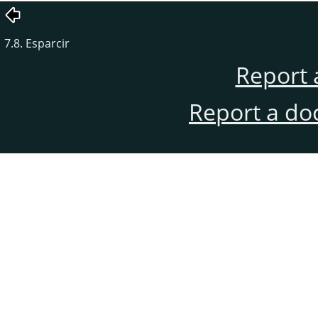
7.8. Esparcir
Report 
Report a do