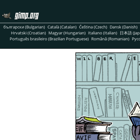
български (Bulgarian)
Català (Catalan)
Čeština (Czech)
Dansk (Danish)
Hrvatski (Croatian)
Magyar (Hungarian)
Italiano (Italian)
日本語 (Jap
Português brasileiro (Brazilian Portuguese)
Română (Romanian)
Pусс