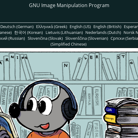
GNU Image Manipulation Program
Deutsch (German)
Ελληνικά (Greek)
English (US)
English (British)
Espera
anese)
한국어 (Korean)
Lietuvis (Lithuanian)
Nederlands (Dutch)
Norsk N
кий (Russian)
Slovenčina (Slovak)
Slovenščina (Slovenian)
Српски (Serbia
(Simplified Chinese)