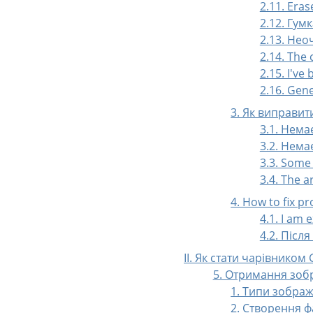
2.11. Era
2.12. Гум
2.13. Нео
2.14. The 
2.15. I've
2.16. Gene
3. Як виправит
3.1. Нема
3.2. Нема
3.3. Some 
3.4. The 
4. How to fix p
4.1. I am 
4.2. Післ
II. Як стати чарівником
5. Отримання зоб
1. Типи зобра
2. Створення ф