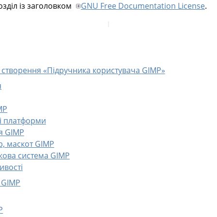
озділ із заголовком
GNU Free Documentation License
.
и створення «Підручника користувача
GIMP
»
я
MP
мі платформи
ія GIMP
ер, маскот GIMP
дкова система GIMP
ивості
у GIMP
P