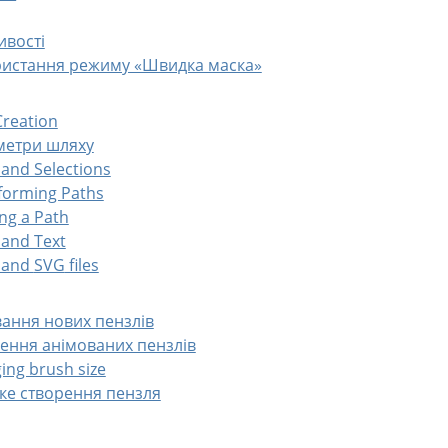
ивості
ористання режиму «Швидка маска»
Creation
аметри шляху
 and Selections
sforming Paths
ing a Path
 and Text
s and
SVG
files
вання нових пензлів
рення анімованих пензлів
ing brush size
ке створення пензля