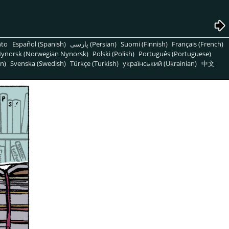
nto
Español (Spanish)
پارسی (Persian)
Suomi (Finnish)
Français (French)
ynorsk (Norwegian Nynorsk)
Polski (Polish)
Português (Portuguese)
n)
Svenska (Swedish)
Türkçe (Turkish)
український (Ukrainian)
中文