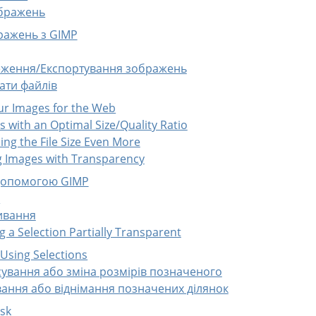
ображень
ражень з GIMP
реження/Експортування зображень
ати файлів
ur Images for the Web
s with an Optimal Size/Quality Ratio
ing the File Size Even More
ng Images with Transparency
 допомогою GIMP
n
ивання
g a Selection Partially Transparent
 Using Selections
сування або зміна розмірів позначеного
вання або віднімання позначених ділянок
ask