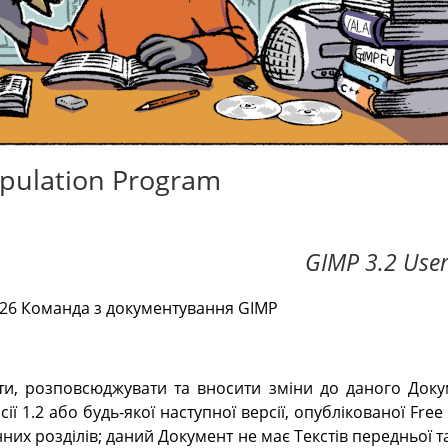
pulation Program
GIMP 3.2 Use
026 Команда з документування GIMP
и, розповсюджувати та вносити зміни до даного Док
ії 1.2 або будь-якої наступної версії, опублікованої Fre
них розділів; даний Документ не має Текстів передньої т