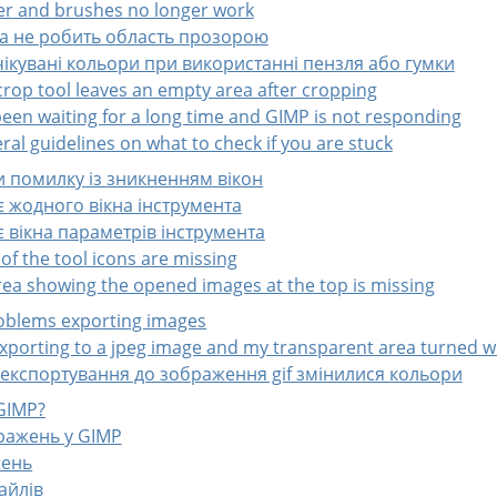
ser and brushes no longer work
ка не робить область прозорою
чікувані кольори при використанні пензля або гумки
crop tool leaves an empty area after cropping
 been waiting for a long time and GIMP is not responding
ral guidelines on what to check if you are stuck
и помилку із зникненням вікон
є жодного вікна інструмента
є вікна параметрів інструмента
of the tool icons are missing
area showing the opened images at the top is missing
roblems exporting images
exporting to a jpeg image and my transparent area turned w
я експортування до зображення gif змінилися кольори
GIMP
?
ражень у GIMP
жень
айлів