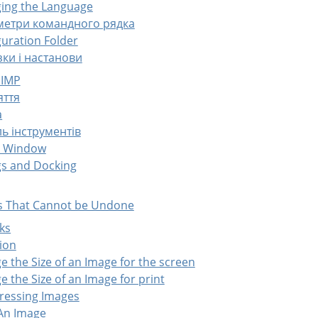
ging the Language
аметри командного рядка
guration Folder
азки і настанови
IMP
яття
а
ль інструментів
e Window
ogs and Docking
gs That Cannot be Undone
ks
tion
e the Size of an Image for the screen
e the Size of an Image for print
ressing Images
 An Image