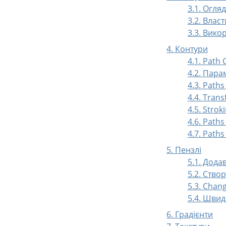
3.1. Огляд
3.2. Власт
3.3. Вик
4.
Контури
4.1. Path 
4.2. Пар
4.3. Paths
4.4. Tran
4.5. Strok
4.6. Paths
4.7. Path
5. Пензлі
5.1. Дода
5.2. Ство
5.3. Chang
5.4. Швид
6. Градієнти