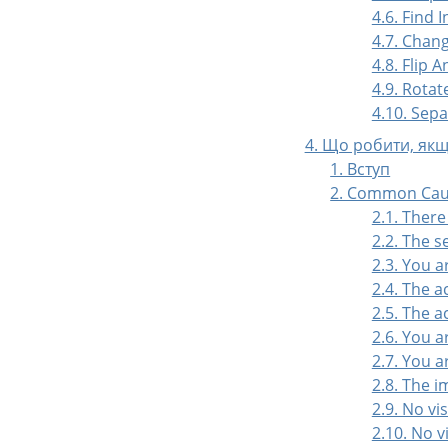
4.6. Find 
4.7. Chan
4.8. Flip 
4.9. Rota
4.10. Sep
4. Що робити, як
1. Вступ
2. Common Cau
2.1. There
2.2. The s
2.3. You a
2.4. The a
2.5. The a
2.6. You a
2.7. You a
2.8. The i
2.9. No vi
2.10. No v