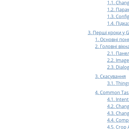
1.1. Chan
1.2. Пар
1.3. Confi
1.4. Підк
3. Перші кроки у
G
1. Основні пон
2. Головні вікн
2.1. Пане
2.2. Imag
2.3. Dial
3. Скасування
3.1. Thin
4. Common Tas
4.1. Inten
4.2. Chang
4.3. Chang
4.4. Comp
4.5. Crop