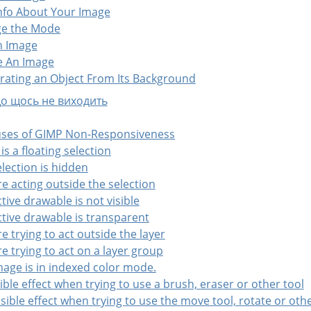
Info About Your Image
ge the Mode
An Image
te An Image
arating an Object From Its Background
що щось не виходить
ses of GIMP Non-Responsiveness
 is a floating selection
election is hidden
re acting outside the selection
ctive drawable is not visible
ctive drawable is transparent
re trying to act outside the layer
re trying to act on a layer group
mage is in indexed color mode.
sible effect when trying to use a brush, eraser or other tool
isible effect when trying to use the move tool, rotate or oth