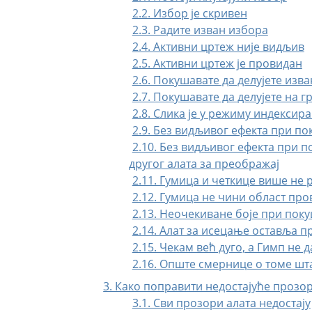
2.2. Избор је скривен
2.3. Радите изван избора
2.4. Активни цртеж није видљив
2.5. Активни цртеж је провидан
2.6. Покушавате да делујете изва
2.7. Покушавате да делујете на г
2.8. Слика је у режиму индексира
2.9. Без видљивог ефекта при п
2.10. Без видљивог ефекта при 
другог алата за преображај
2.11. Гумица и четкице више не 
2.12. Гумица не чини област пр
2.13. Неочекиване боје при пок
2.14. Алат за исецање оставља 
2.15. Чекам већ дуго, а Гимп не д
2.16. Опште смернице о томе шт
3. Како поправити недостајуће прозо
3.1. Сви прозори алата недостају