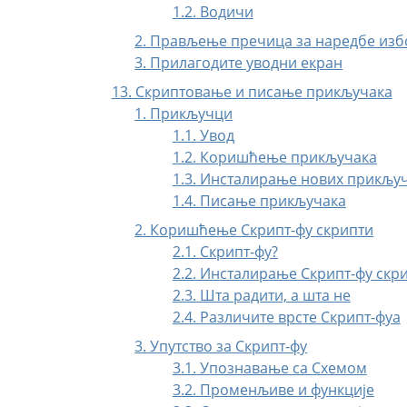
1.2. Водичи
2. Прављење пречица за наредбе из
3. Прилагодите уводни екран
13. Скриптовање и писање прикључака
1. Прикључци
1.1. Увод
1.2. Коришћење прикључака
1.3. Инсталирање нових прикљу
1.4. Писање прикључака
2. Коришћење Скрипт-фу скрипти
2.1. Скрипт-фу?
2.2. Инсталирање Скрипт-фу скр
2.3. Шта радити, а шта не
2.4. Различите врсте Скрипт-фуа
3. Упутство за Скрипт-фу
3.1. Упознавање са Схемом
3.2. Променљиве и функције