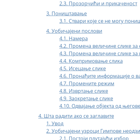
2.3. Прозорчићи и прикаченост
3. Поништавање
3.1. Ствари које се не могу пони
4. Уобичајени послови
4.1. Намера
4.2. Промена величине слике за
4.3. Промена величине слике за
4.4. Компримовање слика
4.5. Исецање слике
4.6. Пронађите информације о в
4.7. Промените режим
4.8. Извртање слике
4.9. Заокретање слике
4.10. Одвајање објекта од његов
4. Шта радити ако се заглавите
1. Увод
2. Уобичајени узроци Гимпове неодз
2.1. Постоји плутајући избор