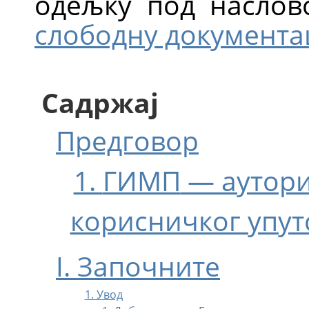
одељку под насло
слободну документа
Садржај
Предговор
1.
ГИМП
— аутори
корисничког упут
I. Започните
1. Увод