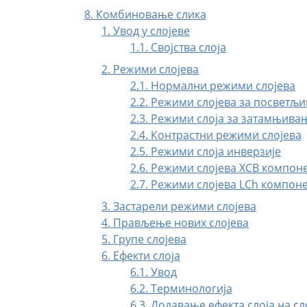
8. Комбиновање слика
1. Увод у слојеве
1.1. Својства слоја
2. Режими слојева
2.1. Нормални режими слојева
2.2. Режими слојева за посветљ
2.3. Режими слоја за затамњива
2.4. Контрастни режими слојева
2.5. Режими слоја инверзије
2.6. Режими слојева ХСВ компон
2.7. Режими слојева LCh компон
3. Застарели режими слојева
4. Прављење нових слојева
5. Групе слојева
6. Ефекти слоја
6.1. Увод
6.2. Терминологија
6.3. Додавање ефекта слоја на сл