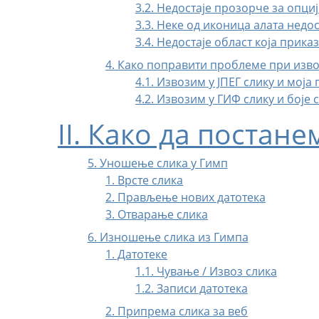
3.2. Недостаје прозорче за опциј
3.3. Неке од иконица алата недос
3.4. Недостаје област која прика
4. Како поправити проблеме при изво
4.1. Извозим у ЈПЕГ слику и моја
4.2. Извозим у ГИФ слику и боје
II. Како да постан
5. Уношење слика у Гимп
1. Врсте слика
2. Прављење нових датотека
3. Отварање слика
6. Изношење слика из Гимпа
1. Датотеке
1.1. Чување / Извоз слика
1.2. Записи датотека
2. Припрема слика за веб