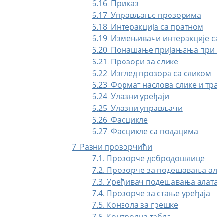
6.16. Приказ
6.17. Управљање прозорима
6.18. Интеракција са пратном
6.19. Измењивачи интеракције с
6.20. Понашање пријањања при 
6.21. Прозори за слике
6.22. Изглед прозора са сликом
6.23. Формат наслова слике и тр
6.24. Улазни уређаји
6.25. Улазни управљачи
6.26. Фасцикле
6.27. Фасцикле са подацима
7. Разни прозорчићи
7.1. Прозорче добродошлице
7.2. Прозорче за подешавања ал
7.3. Уређивач подешавања алат
7.4. Прозорче за стање уређаја
7.5. Конзола за грешке
7.6. Контролна табла