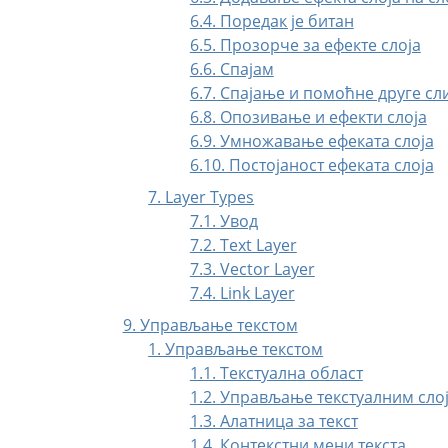
6.4. Поредак је битан
6.5. Прозорче за ефекте слоја
6.6. Спајам
6.7. Спајање и помоћне друге сл
6.8. Опозивање и ефекти слоја
6.9. Умножавање ефеката слоја
6.10. Постојаност ефеката слоја
7. Layer Types
7.1. Увод
7.2. Text Layer
7.3. Vector Layer
7.4. Link Layer
9. Управљање текстом
1. Управљање текстом
1.1. Текстуална област
1.2. Управљање текстуалним сло
1.3. Алатница за текст
1.4. Контекстни мени текста