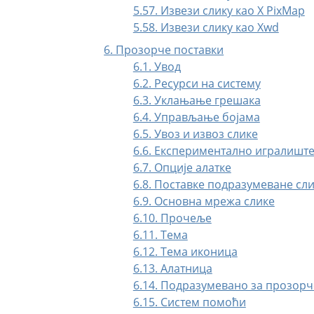
5.57. Извези слику као X PixMap
5.58. Извези слику као Xwd
6. Прозорче поставки
6.1. Увод
6.2. Ресурси на систему
6.3. Уклањање грешака
6.4. Управљање бојама
6.5. Увоз и извоз слике
6.6. Експериментално игралишт
6.7. Опције алатке
6.8. Поставке подразумеване сл
6.9. Основна мрежа слике
6.10. Прочеље
6.11. Тема
6.12. Тема иконица
6.13. Алатница
6.14. Подразумевано за прозорч
6.15. Систем помоћи