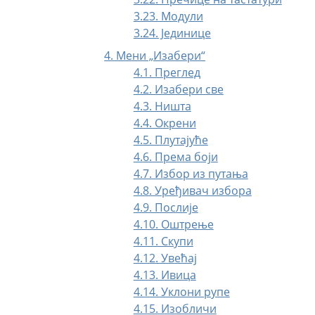
3.23. Модули
3.24. Јединице
4. Мени „Изабери“
4.1. Преглед
4.2. Изабери све
4.3. Ништа
4.4. Окрени
4.5. Плутајуће
4.6. Према боји
4.7. Избор из путања
4.8. Уређивач избора
4.9. Послије
4.10. Оштрење
4.11. Скупи
4.12. Увећај
4.13. Ивица
4.14. Уклони рупе
4.15. Изобличи