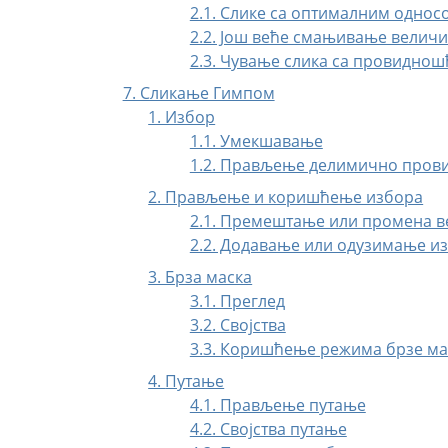
2.1. Слике са оптималним однос
2.2. Још веће смањивање величи
2.3. Чување слика са провиднош
7. Сликање Гимпом
1. Избор
1.1. Умекшавање
1.2. Прављење делимично пров
2. Прављење и коришћење избора
2.1. Премештање или промена 
2.2. Додавање или одузимање и
3. Брза маска
3.1. Преглед
3.2. Својства
3.3. Коришћење режима брзе ма
4.
Путање
4.1. Прављење путање
4.2. Својства путање