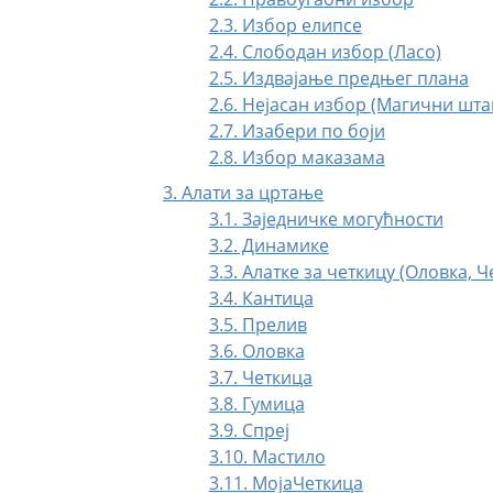
2.3. Избор елипсе
2.4. Слободан избор (Ласо)
2.5. Издвајање предњег плана
2.6. Нејасан избор (Магични шта
2.7. Изабери по боји
2.8. Избор маказама
3. Алати за цртање
3.1. Заједничке могућности
3.2. Динамике
3.3. Алатке за четкицу (Оловка, Ч
3.4. Кантица
3.5. Прелив
3.6. Оловка
3.7. Четкица
3.8. Гумица
3.9. Спреј
3.10. Мастило
3.11. МојаЧеткица