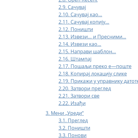
2.9. Сачувај
2.10. Сачувај као…
2.11. Сачувај копију…
2.12. Поништи
2.13. Извези… и Пресними…
2.14. Извези као…
2.15. Направи шаблон…
2.16. Штампај
2.17. Пошаљи преко е—поште
2.18. Копирај локацију слике
2.19. Прикажи у управнику датот
2.20. Затвори преглед
2.21. Затвори све
2.22. Изађи
3. Мени
„
Уреди
“
3.1. Преглед
3.2. Поништи
3.3. Понови