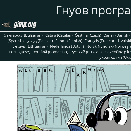
Гнуов програ
български (Bulgarian)
Català (Catalan)
Čeština (Czech)
Dansk (Danish)
(Spanish)
پارسی (Persian)
Suomi (Finnish)
Français (French)
Hrvatski
Lietuvis (Lithuanian)
Nederlands (Dutch)
Norsk Nynorsk (Norwegi
Portuguese)
Română (Romanian)
Pусский (Russian)
Slovenčina (Slo
український (Ukra