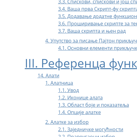
3.3. Спискови, спискови и још с
3.4. Ваша прва Скрипт-фу скрипт
3.5. Додавање додатне функцио
3.6. Проширивање скрипте за те
3.7. Ваша скрипта и њен рад
4. Упутство за писање Пајтон прикљу
4.1. Основни елементи прикључк
III. Референца фун
14. Алати
1. Алатница
1.1. Увод
1.2. Иконице алата
1.3. Област боје и показатеља
1.4. Опције алатке
2. Алатке за избор
2.1. Заједничке могућности
2.2. Правоугаони избор