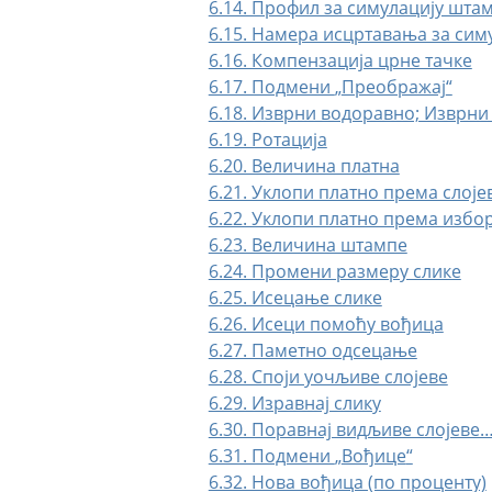
6.14. Профил за симулацију шта
6.15. Намера исцртавања за сим
6.16. Компензација црне тачке
6.17. Подмени
„
Преображај
“
6.18. Изврни водоравно; Изврни
6.19. Ротација
6.20. Величина платна
6.21. Уклопи платно према слој
6.22. Уклопи платно према избо
6.23. Величина штампе
6.24. Промени размеру слике
6.25. Исецање слике
6.26. Исеци помоћу вођица
6.27. Паметно одсецање
6.28. Споји уочљиве слојеве
6.29. Изравнај слику
6.30. Поравнај видљиве слојеве
6.31. Подмени
„
Вођице
“
6.32. Нова вођица (по проценту)