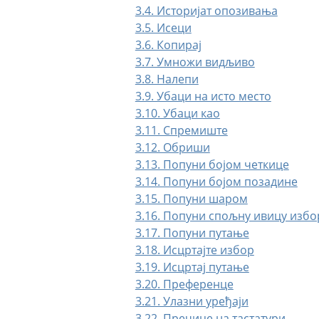
3.4. Историјат опозивања
3.5. Исеци
3.6. Копирај
3.7. Умножи видљиво
3.8. Налепи
3.9. Убаци на исто место
3.10. Убаци као
3.11. Спремиште
3.12. Обриши
3.13. Попуни бојом четкице
3.14. Попуни бојом позадине
3.15. Попуни шаром
3.16. Попуни спољну ивицу избо
3.17. Попуни путање
3.18. Исцртајте избор
3.19. Исцртај путање
3.20. Преференце
3.21. Улазни уређаји
3.22. Пречице на тастатури