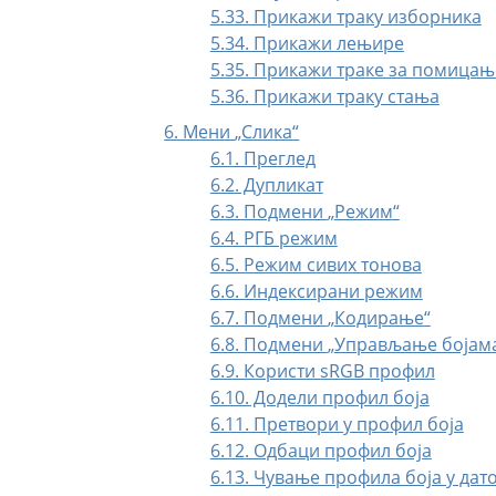
5.33. Прикажи траку изборника
5.34. Прикажи лењире
5.35. Прикажи траке за помицањ
5.36. Прикажи траку стања
6. Мени
„
Слика
“
6.1. Преглед
6.2. Дупликат
6.3. Подмени
„
Режим
“
6.4. РГБ режим
6.5. Режим сивих тонова
6.6. Индексирани режим
6.7. Подмени
„
Кодирање
“
6.8. Подмени
„
Управљање бојам
6.9. Користи sRGB профил
6.10. Додели профил боја
6.11. Претвори у профил боја
6.12. Одбаци профил боја
6.13. Чување профила боја у дат