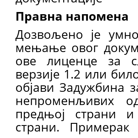
Правна напомена
Дозвољено је умн
мењање овог докум
ове лиценце за сл
верзије 1.2 или било
објави Задужбина з
непроменљивих од
предњој страни и
страни. Примерак