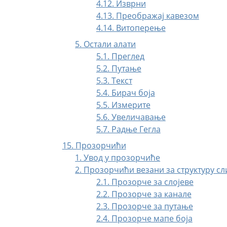
4.12. Изврни
4.13. Преображај кавезом
4.14. Витоперење
5. Остали алати
5.1. Преглед
5.2. Путање
5.3. Текст
5.4. Бирач боја
5.5. Измерите
5.6. Увеличавање
5.7. Радње Гегла
15. Прозорчићи
1. Увод у прозорчиће
2. Прозорчићи везани за структуру сл
2.1. Прозорче за слојеве
2.2. Прозорче за канале
2.3. Прозорче за путање
2.4. Прозорче мапе боја