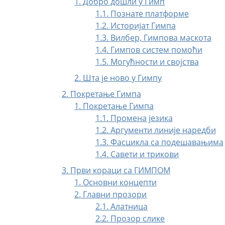
1. Добро дошли у Гимп
1.1. Познате платформе
1.2. Историјат Гимпа
1.3. Вилбер, Гимпова маскота
1.4. Гимпов систем помоћи
1.5. Могућности и својства
2. Шта је ново у Гимпу
2. Покретање Гимпа
1. Покретање Гимпа
1.1. Промена језика
1.2. Аргументи линије наредби
1.3. Фасцикла са подешавањима
1.4. Савети и трикови
3. Први кораци са
ГИМПОМ
1. Основни концепти
2. Главни прозори
2.1. Алатница
2.2. Прозор слике