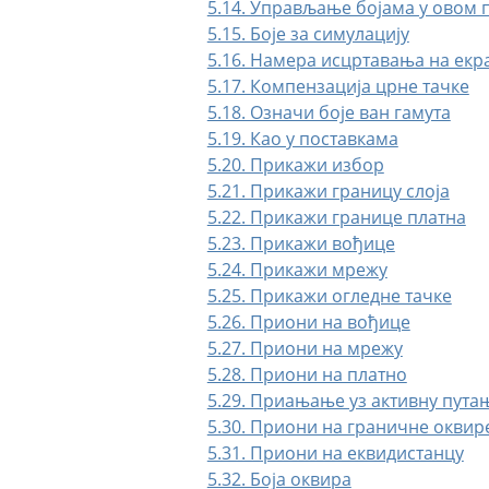
5.14. Управљање бојама у овом 
5.15. Боје за симулацију
5.16. Намера исцртавања на екр
5.17. Компензација црне тачке
5.18. Означи боје ван гамута
5.19. Као у поставкама
5.20. Прикажи избор
5.21. Прикажи границу слоја
5.22. Прикажи границе платна
5.23. Прикажи вођице
5.24. Прикажи мрежу
5.25. Прикажи огледне тачке
5.26. Приони на вођице
5.27. Приони на мрежу
5.28. Приони на платно
5.29. Приањање уз активну пута
5.30. Приони на граничне оквир
5.31. Приони на еквидистанцу
5.32. Боја оквира