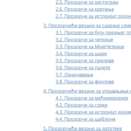
2.5. Прозорче за хистограм
2.6. Прозорче за кретање
2.7. Прозорче за историјат опо
3. Прозорчићи везани за садржај сли
3.1. Прозорче за боју предњег п
3.2. Прозорче за четкице
3.3. Прозорче за МојеЧеткице
3.4. Прозорче за шаре
3.5. Прозорче за преливе
3.6. Прозорче за палете
3.7. Означавање
3.8. Прозорче за фонтове
4. Прозорчићи везани за управљање
4.1. Прозорче за међумеморије
4.2. Прозорче за слике
4.3. Прозорче за историјат доку
4.4. Прозорче за шаблоне
5. Прозорчићи везани за датотеке