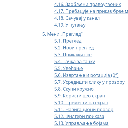
4.16. Заобљени правоугаоник
4.17. Пребацује на приказ брзе 
4.18. Сачувај у канал
4.19. У путању
5. Мени „Преглед“
5.1. Преглед
5.2. Нови преглед
5.3. Прикажи све
5.4. Тачка за тачку
5.5. Увећање
5.6. Извртање и ротација (0°)
5.7. Усредишти слику у прозору
5.8. Скупи кружно
5.9. Користи цео екран
5.10. Премести на екран
5.11. Навигациони прозор
5.12. Филтери приказа
5.13. Управљање бојама