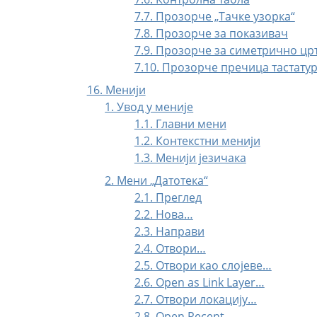
7.7. Прозорче „Тачке узорка“
7.8. Прозорче за показивач
7.9. Прозорче за симетрично ц
7.10. Прозорче пречица тастату
16. Менији
1. Увод у меније
1.1. Главни мени
1.2. Контекстни менији
1.3. Менији језичака
2. Мени
„
Датотека
“
2.1. Преглед
2.2. Нова…
2.3. Направи
2.4. Отвори…
2.5. Отвори као слојеве…
2.6. Open as Link Layer…
2.7. Отвори локацију…
2.8. Open Recent