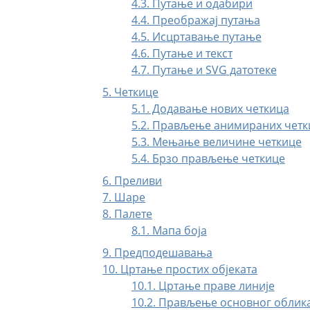
4.3. Путање и одабири
4.4. Преображај путања
4.5. Исцртавање путање
4.6. Путање и текст
4.7. Путање и
SVG
датотеке
5. Четкице
5.1. Додавање нових четкица
5.2. Прављење анимираних четк
5.3. Мењање величине четкице
5.4. Брзо прављење четкице
6. Преливи
7. Шаре
8. Палете
8.1. Мапа боја
9. Предподешавања
10. Цртање простих објеката
10.1. Цртање праве линије
10.2. Прављење основног облик