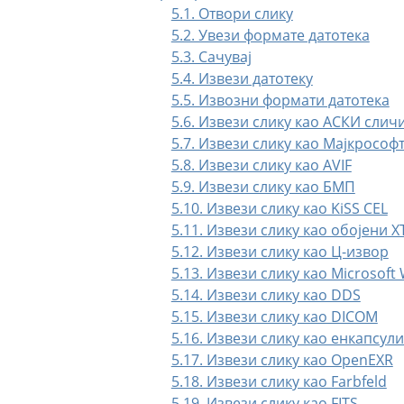
5.1. Отвори слику
5.2. Увези формате датотека
5.3. Сачувај
5.4. Извези датотеку
5.5. Извозни формати датотека
5.6. Извези слику као АСКИ слич
5.7. Извези слику као Мајкросо
5.8. Извези слику као AVIF
5.9. Извези слику као БМП
5.10. Извези слику као KiSS CEL
5.11. Извези слику као обојени Х
5.12. Извези слику као Ц-извор
5.13. Извези слику као Microsof
5.14. Извези слику као DDS
5.15. Извези слику као DICOM
5.16. Извези слику као енкапсул
5.17. Извези слику као OpenEXR
5.18. Извези слику као Farbfeld
5.19. Извези слику као FITS