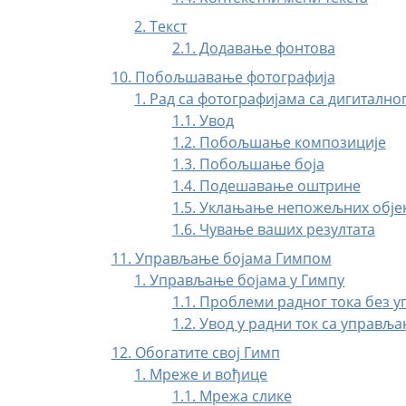
2. Текст
2.1. Додавање фонтова
10. Побољшавање фотографија
1. Рад са фотографијама са дигитално
1.1. Увод
1.2. Побољшање композиције
1.3. Побољшање боја
1.4. Подешавање оштрине
1.5. Уклањање непожељних објек
1.6. Чување ваших резултата
11. Управљање бојама Гимпом
1. Управљање бојама у Гимпу
1.1. Проблеми радног тока без 
1.2. Увод у радни ток са управљ
12. Обогатите свој Гимп
1. Мреже и вођице
1.1. Мрежа слике