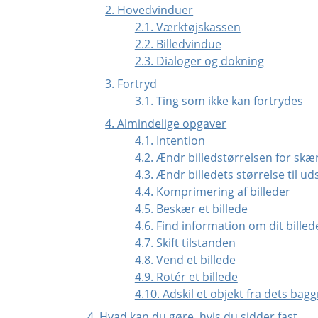
2. Hovedvinduer
2.1. Værktøjskassen
2.2. Billedvindue
2.3. Dialoger og dokning
3. Fortryd
3.1. Ting som ikke kan fortrydes
4. Almindelige opgaver
4.1. Intention
4.2. Ændr billedstørrelsen for sk
4.3. Ændr billedets størrelse til ud
4.4. Komprimering af billeder
4.5. Beskær et billede
4.6. Find information om dit billed
4.7. Skift tilstanden
4.8. Vend et billede
4.9. Rotér et billede
4.10. Adskil et objekt fra dets bag
4. Hvad kan du gøre, hvis du sidder fast