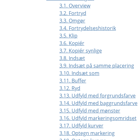
3.1. Overview
3.2. Fortryd
3.3. Omgør
3.4. Fortrydelseshistorik
3.5. Klip
3.6. Kopiér
3.7. Kopiér synlige
3.8. Indsæt
3.9. Indsæt på samme placering
3.10. Indsæt som
3.11. Buffer
3.12. Ryd
3.13. Udfyld med forgrundsfarve
3.14. Udfyld med baggrundsfarve
3.15. Udfyld med mønster
3.16. Udfyld markeringsomridset
3.17. Udfyld kurver
3.18. Optegn markering