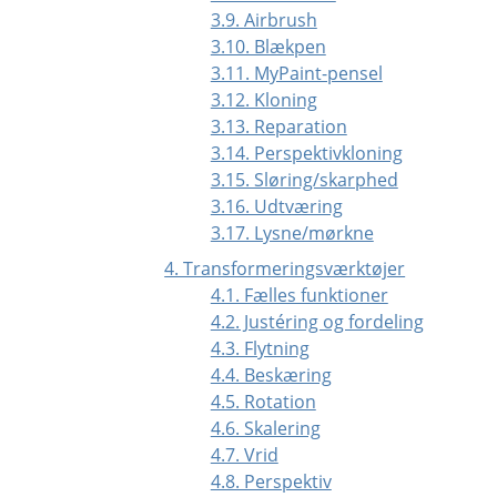
3.9. Airbrush
3.10. Blækpen
3.11. MyPaint-pensel
3.12. Kloning
3.13. Reparation
3.14. Perspektivkloning
3.15. Sløring/skarphed
3.16. Udtværing
3.17. Lysne/mørkne
4. Transformeringsværktøjer
4.1. Fælles funktioner
4.2. Justéring og fordeling
4.3. Flytning
4.4. Beskæring
4.5. Rotation
4.6. Skalering
4.7. Vrid
4.8. Perspektiv