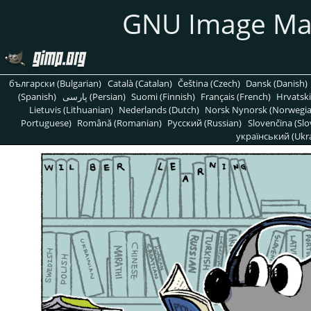
GNU Image Ma
български (Bulgarian)
Català (Catalan)
Čeština (Czech)
Dansk (Danish)
(Spanish)
پارسی (Persian)
Suomi (Finnish)
Français (French)
Hrvatski
Lietuvis (Lithuanian)
Nederlands (Dutch)
Norsk Nynorsk (Norwegi
Portuguese)
Română (Romanian)
Pусский (Russian)
Slovenčina (Slo
український (Ukra