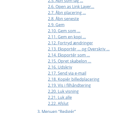
2.5. Åbn som lag …
2.6. Open as Link Layer…
2.7. Åbn placering …
2.8. Åbn seneste
2.9. Gem
2.10. Gem som …
2.11. Gem en kopi …
2.12. Fortryd ændringer
2.13. Eksportér … og Overskriv …
2.14. Eksportér som …
2.15. Opret skabelon …
2.16. Udskriv
2.17. Send via e-mail
2.18. Kopiér billedplacering
2.19. Vis i filhåndtering
2.20. Luk visning
2.21. Luk alle
2.22. Afslut
3. Menuen
“
Redigér
”