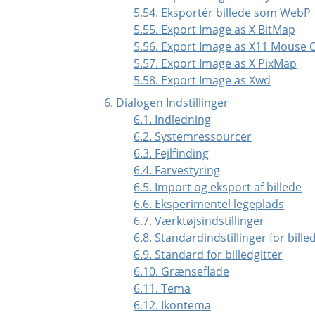
5.54. Eksportér billede som WebP
5.55. Export Image as X BitMap
5.56. Export Image as X11 Mouse 
5.57. Export Image as X PixMap
5.58. Export Image as Xwd
6. Dialogen Indstillinger
6.1. Indledning
6.2. Systemressourcer
6.3. Fejlfinding
6.4. Farvestyring
6.5. Import og eksport af billede
6.6. Eksperimentel legeplads
6.7. Værktøjsindstillinger
6.8. Standardindstillinger for bille
6.9. Standard for billedgitter
6.10. Grænseflade
6.11. Tema
6.12. Ikontema