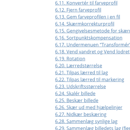
6.11. Konvertér til farveprofil
6.12. Fjern farveprofil
6.13. Gem farveprofilen i en fil
6.14. Skærmkorrekturprofil
6.15. Gengivelsesmetode for skæ
6.16. Sortpunktskompensation
6.17. Undermenuen
“
Transformér
6.18. Vend vandret og Vend lodret
6.19. Rotation
6.20. Lærredstørrelse
6.21. Tilpas lærred til lag
6.22. Tilpas lærred til markering
6.23. Udskriftsstørrelse
6.24. Skalér billede
6.25. Beskær billede
6.26. Skær ud med hjælpelinjer
6.27. Nidkær beskæring
6.28. Sammenlæg synlige lag
6.29. Sammenlæg billedets lag (fj