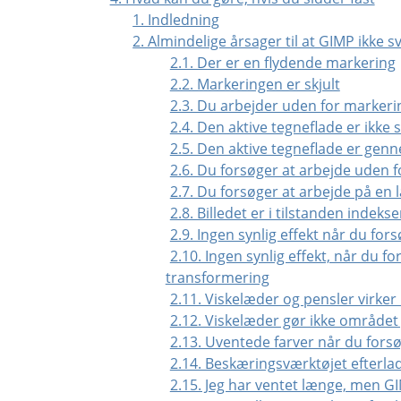
1. Indledning
2. Almindelige årsager til at GIMP ikke s
2.1. Der er en flydende markering
2.2. Markeringen er skjult
2.3. Du arbejder uden for marker
2.4. Den aktive tegneflade er ikke s
2.5. Den aktive tegneflade er gen
2.6. Du forsøger at arbejde uden f
2.7. Du forsøger at arbejde på en
2.8. Billedet er i tilstanden indekse
2.9. Ingen synlig effekt når du for
2.10. Ingen synlig effekt, når du f
transformering
2.11. Viskelæder og pensler virker
2.12. Viskelæder gør ikke området
2.13. Uventede farver når du forsø
2.14. Beskæringsværktøjet efterla
2.15. Jeg har ventet længe, men GI