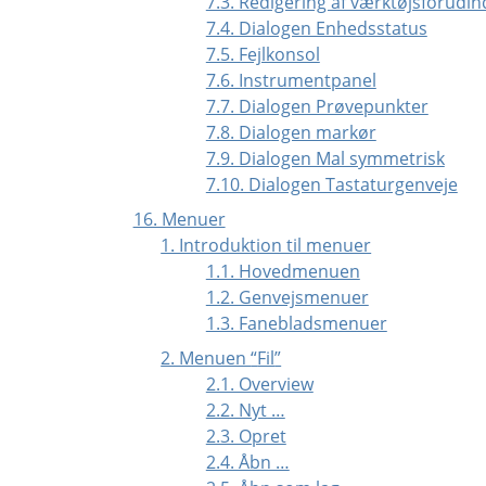
7.3. Redigering af værktøjsforudind
7.4. Dialogen Enhedsstatus
7.5. Fejlkonsol
7.6. Instrumentpanel
7.7. Dialogen Prøvepunkter
7.8. Dialogen markør
7.9. Dialogen Mal symmetrisk
7.10. Dialogen Tastaturgenveje
16. Menuer
1. Introduktion til menuer
1.1. Hovedmenuen
1.2. Genvejsmenuer
1.3. Fanebladsmenuer
2. Menuen
“
Fil
”
2.1. Overview
2.2. Nyt …
2.3. Opret
2.4. Åbn …