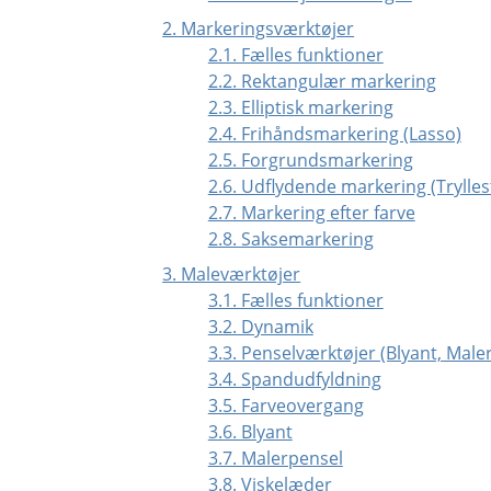
2. Markeringsværktøjer
2.1. Fælles funktioner
2.2. Rektangulær markering
2.3. Elliptisk markering
2.4. Frihåndsmarkering (Lasso)
2.5. Forgrundsmarkering
2.6. Udflydende markering (Trylles
2.7. Markering efter farve
2.8. Saksemarkering
3. Maleværktøjer
3.1. Fælles funktioner
3.2. Dynamik
3.3. Penselværktøjer (Blyant, Male
3.4. Spandudfyldning
3.5. Farveovergang
3.6. Blyant
3.7. Malerpensel
3.8. Viskelæder