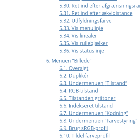
5.30. Ret ind efter afgrænsnings
5.31. Ret ind efter ækvidistance
5.32. Udfyldningsfarve
5.33. Vis menulinje
5.34. Vis linealer
5.35. Vis rullebjælker
5.36. Vis statuslinje
6. Menuen
“
Billede
”
6.1. Oversigt
6.2. Duplikér
6.3. Undermenuen
“
Tilstand
”
6.4. RGB-tilstand
6.5. Tilstanden gråtoner
6.6. Indekseret tilstand
6.7. Undermenuen
“
Kodning
”
6.8. Undermenuen
“
Farvestyring
”
6.9. Brug sRGB-profil
6.10. Tildel farveprofil