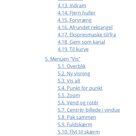
4.13. Indram
4.14. Fjern huller
4.15. Forvræng
4.16. Afrundet rektangel
4.17. Ekspresmaske til/fra
4.18. Gem som kanal
4.19. Til kurve
5. Menuen
“
Vis
”
5.1. Overblik
5.2. Ny visning
5.3. Vis alt
5.4. Punkt for punkt
5.5. Zoom
5.6. Vend og rotér
5.7. Centrér billede i vindue
5.8. Pak sammen
5.9. Fuldskærm
5.10. Flyt til skærm