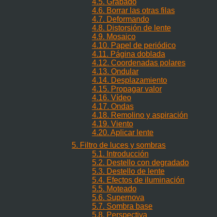
4.5. Grabado
4.6. Borrar las otras filas
4.7. Deformando
4.8. Distorsión de lente
4.9. Mosaico
4.10. Papel de periódico
4.11. Página doblada
4.12. Coordenadas polares
4.13. Ondular
4.14. Desplazamiento
4.15. Propagar valor
4.16. Vídeo
4.17. Ondas
4.18. Remolino y aspiración
4.19. Viento
4.20. Aplicar lente
5. Filtro de luces y sombras
5.1. Introducción
5.2. Destello con degradado
5.3. Destello de lente
5.4. Efectos de iluminación
5.5. Moteado
5.6. Supernova
5.7. Sombra base
5.8. Perspectiva