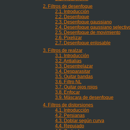
2. Filtros de desenfoque
2.1. Introducción
2.2. Desenfoque
2.3. Desenfoque gaussiano
2.4. Desenfoque gaussiano selectiv
2.5. Desenfoque de movimiento
2.6. Pixelizar
2.7. Desenfoque enlosable
3. Filtros de realzar
3.1. Introducción
3.2. Antialias
3.3. Desentrelazar
3.4. Desparasitar
3.5. Quitar bandas
3.6. Filtro NL
3.7. Quitar ojos rojos
3.8. Enfocar
3.9. Máscara de desenfoque
4. Filtros de distorsiones
4.1. Introducción
4.2. Persianas
4.3. Doblar según curva
4.4. Repujado