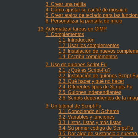
3. Crear una rejilla
4. Cómo ajustar su caché de mosaico
5. Crear atajos de teclado para las funci
6. Personalizar la pantalla de inicio
13. Automatizar tareas en GIMP
1. Complementos
1.1. Introducción
1.2. Usar los complementos
1.3. Instalación de nuevos complem
1.4. Escribir complementos
2. Uso de guiones Script-Fu
2.1. ¿Qué es Script-Fu?
2.2. Instalación de guiones Script-F
2.3. Qué hacer y qué no hacer
2.4. Diferentes tipos de Scripts-Fu
2.5. Guiones independientes
2.6. Scripts dependientes de la ima
3. Un tutorial de Script-Fu
3.1. Conociendo el Scheme
3.2. Variables y funciones
3.3. Listas, listas y más listas
3.4. Su primer código de Script-Fu
3.5. Dar algo de sustancia a nuestro 