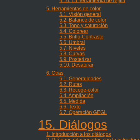
4.10. La herramienta de rejilla
5. Herramientas de color
5.1. Visión general
5.2. Balance de color
5.3. Tono y saturación
5.4. Colorear
5.5. Brillo-Contraste
5.6. Umbral
5.7. Niveles
5.8. Curvas
5.9. Posterizar
5.10. Desaturar
6. Otras
6.1. Generalidades
6.2. Rutas
6.3. Recoge-color
6.4. Ampliación
6.5. Medida
6.6. Texto
6.7. Operación GEGL
15. Diálogos
1. Introducción a los diálogos
2. Diálogos relacionados con la estructur