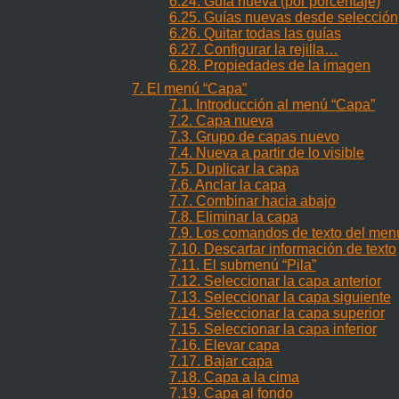
6.24. Guía nueva (por porcentaje)
6.25. Guías nuevas desde selección
6.26. Quitar todas las guías
6.27. Configurar la rejilla…
6.28. Propiedades de la imagen
7. El menú
“
Capa
”
7.1. Introducción al menú
“
Capa
”
7.2. Capa nueva
7.3. Grupo de capas nuevo
7.4. Nueva a partir de lo visible
7.5. Duplicar la capa
7.6. Anclar la capa
7.7. Combinar hacia abajo
7.8. Eliminar la capa
7.9. Los comandos de texto del me
7.10. Descartar información de texto
7.11. El submenú
“
Pila
”
7.12. Seleccionar la capa anterior
7.13. Seleccionar la capa siguiente
7.14. Seleccionar la capa superior
7.15. Seleccionar la capa inferior
7.16. Elevar capa
7.17. Bajar capa
7.18. Capa a la cima
7.19. Capa al fondo