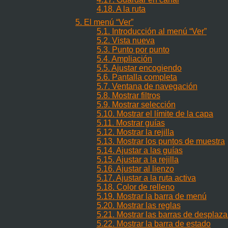
4.18. A la ruta
5. El menú
“
Ver
”
5.1. Introducción al menú
“
Ver
”
5.2. Vista nueva
5.3. Punto por punto
5.4. Ampliación
5.5. Ajustar encogiendo
5.6. Pantalla completa
5.7. Ventana de navegación
5.8. Mostrar filtros
5.9. Mostrar selección
5.10. Mostrar el límite de la capa
5.11. Mostrar guías
5.12. Mostrar la rejilla
5.13. Mostrar los puntos de muestra
5.14. Ajustar a las guías
5.15. Ajustar a la rejilla
5.16. Ajustar al lienzo
5.17. Ajustar a la ruta activa
5.18. Color de relleno
5.19. Mostrar la barra de menú
5.20. Mostrar las reglas
5.21. Mostrar las barras de desplaz
5.22. Mostrar la barra de estado