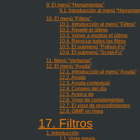
9. El menú
“
Herramientas
”
9.1. Introducción al menú
“
Herramie
10. El menú
“
Filtros
”
10.1. Introducción al menú
“
Filtros
”
10.2. Repetir el último
10.3. Volver a mostrar el último
10.4. Reiniciar todos los filtros
10.5. El submenú
“
Python-Fu
”
10.6. El submenú
“
Script-Fu
”
11. Menú
“
Ventanas
”
12. El menú
“
Ayuda
”
12.1. Introducción al menú
“
Ayuda
”
12.2. Ayuda
12.3. Ayuda contextual
12.4. Consejo del día
12.5. Acerca de
12.6. Visor de complementos
12.7. El visor de procedimientos
12.8. GIMP en línea
17. Filtros
1. Introducción
1.1. Vista previa