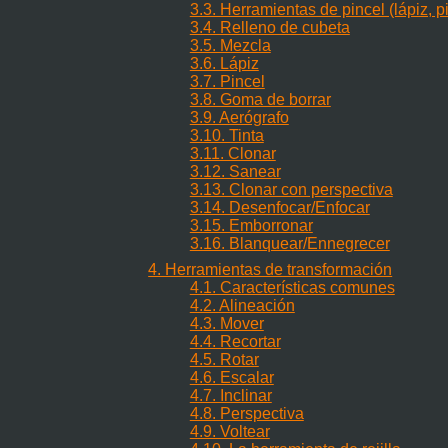
3.3. Herramientas de pincel (lápiz, pi
3.4. Relleno de cubeta
3.5. Mezcla
3.6. Lápiz
3.7. Pincel
3.8. Goma de borrar
3.9. Aerógrafo
3.10. Tinta
3.11. Clonar
3.12. Sanear
3.13. Clonar con perspectiva
3.14. Desenfocar/Enfocar
3.15. Emborronar
3.16. Blanquear/Ennegrecer
4. Herramientas de transformación
4.1. Características comunes
4.2. Alineación
4.3. Mover
4.4. Recortar
4.5. Rotar
4.6. Escalar
4.7. Inclinar
4.8. Perspectiva
4.9. Voltear