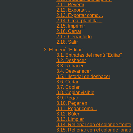
2.11. Revertir
2.12. Exportar…
2.13. Exportar como…
2.14. Crear plantilla…
2.15. Imprimir
2.16. Cerrar
2.17. Cerrar todo
2.18. Salir
3. El menú
“
Editar
”
3.1. Entradas del menú
“
Editar
”
3.2. Deshacer
3.3. Rehacer
3.4. Desvanecer
3.5. Historial de deshacer
3.6. Cortar
3.7. Copiar
3.8. Copiar visible
3.9. Pegar
3.10. Pegar en
3.11. Pegar como...
3.12. Búfer
3.13. Limpiar
3.14. Rellenar con el color de frente
3.15. Rellenar con el color de fondo