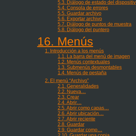
5.3. Diálogo de estado del dispositi
5.4. Consola de errores
5.5. Guardar archivo
5.6. Exportar archivo
5.7. Diálogo de puntos de muestra
5.8. Diálogo del puntero
16. Menús
1. Introducción a los menús
1.1. La barra del menú de imagen
1.2. Menús contextuales
1.3. Submenús desmontables
1.4. Menús de pestaña
2. El menú
“
Archivo
”
2.1. Generalidades
2.2. Nueva…
2.3. Crear
2.4. Abrir…
2.5. Abrir como capas…
2.6. Abrir ubicación…
2.7. Abrir reciente
2.8. Guardar
2.9. Guardar como…
2.10. Guardar una copia…