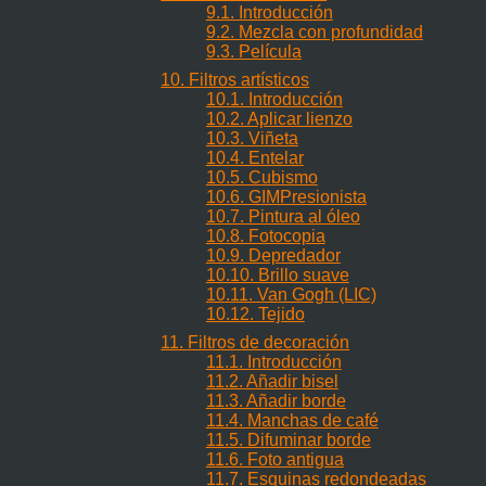
9.1. Introducción
9.2. Mezcla con profundidad
9.3. Película
10. Filtros artísticos
10.1. Introducción
10.2. Aplicar lienzo
10.3. Viñeta
10.4. Entelar
10.5. Cubismo
10.6. GIMPresionista
10.7. Pintura al óleo
10.8. Fotocopia
10.9. Depredador
10.10. Brillo suave
10.11. Van Gogh (LIC)
10.12. Tejido
11. Filtros de decoración
11.1. Introducción
11.2. Añadir bisel
11.3. Añadir borde
11.4. Manchas de café
11.5. Difuminar borde
11.6. Foto antigua
11.7. Esquinas redondeadas