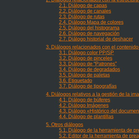
2.1. Diálogo de capas
2.2. Diálogo de canales
2.3. Diálogo de rutas
2.4. Diálogo Mapa de colores
2.5. Diálogo del histograma
2.6. Diálogo de navegación
2.7. Diálogo historial de deshacer
3. Diálogos relacionados con el contenido
3.1. Diálogo color PP/SP
3.2. Diálogo de pinceles
3.3. Diálogo de
“
Patrones
”
3.4. Diálogo de degradados
3.5. Diálogo de paletas
3.6. Etiquetado
3.7. Diálogo de tipografías
4. Diálogos relativos a la gestión de la im
4.1. Diálogo de búferes
4.2. Diálogo Imágenes
4.3. Diálogo «Histórico del documen
4.4. Diálogo de plantillas
5. Otros diálogos
5.1. Diálogo de la herramienta de pr
5.2. Editor de la herramienta de prea