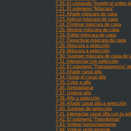
7.20. El comando
“
Invertir el orden 
7.21. El submenú
“
Máscara
”
7.22. Añadir máscara de capa
7.23. Aplicar máscara de capa
7.24. Eliminar máscara de capa
7.25. Mostrar máscara de capa
7.26. Editar máscara de capa
7.27. Desactivar máscara de capa
7.28. Máscara a selección
7.29. Máscara a selección
7.30. Sustraer máscara de capa de l
7.31. Intersectar con selección
7.32. El submenú
“
Transparencia
”
d
7.33. Añadir canal alfa
7.34. Quitar el canal alfa
7.35. Color a alfa
7.36. Semiaplanar
7.37. Umbral alfa
7.38. Alfa a selección
7.39. Añadir canal alfa a selección
7.40. Sustraer de selección
7.41. Intersectar canal alfa con la se
7.42. El submenú
“
Transformar
”
7.43. Voltear horizontalmente
7.44. Voltear verticalmente