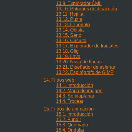
13.9. Explorador CML
13.10. Patrones de difracción
13.11. Rejilla
13.12. Puzle
13.13. Laberinto
13.14. Qbista
13.15. Seno
13.16. Circuito
13.17. Explorador de fractales
13.18. Gfig
13.19. Lava
13.20. Nova de líneas
13.21. Diseñador de esferas
13.22. Espirógrafo de GIMP
14. Filtros web
14.1. Introducción
14.2. Mapa de imagen
14.3. Semiaplanar
14.4. Trocear
15. Filtros de animación
15.1. Introducción
15.2. Fundir
15.3. Quemado
15.4. Ondular