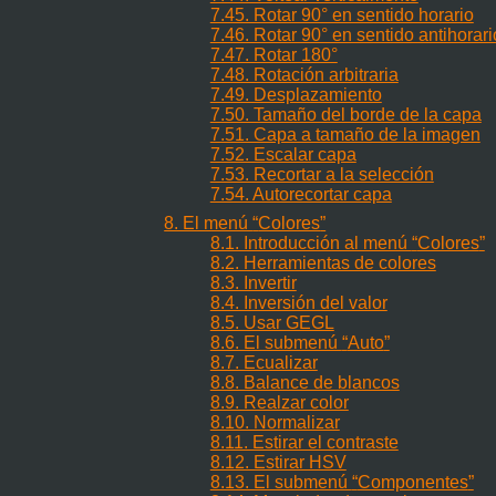
7.45. Rotar 90° en sentido horario
7.46. Rotar 90° en sentido antihorari
7.47. Rotar 180°
7.48. Rotación arbitraria
7.49. Desplazamiento
7.50. Tamaño del borde de la capa
7.51. Capa a tamaño de la imagen
7.52. Escalar capa
7.53. Recortar a la selección
7.54. Autorecortar capa
8. El menú
“
Colores
”
8.1. Introducción al menú
“
Colores
”
8.2. Herramientas de colores
8.3. Invertir
8.4. Inversión del valor
8.5. Usar GEGL
8.6. El submenú
“
Auto
”
8.7. Ecualizar
8.8. Balance de blancos
8.9. Realzar color
8.10. Normalizar
8.11. Estirar el contraste
8.12. Estirar HSV
8.13. El submenú
“
Componentes
”