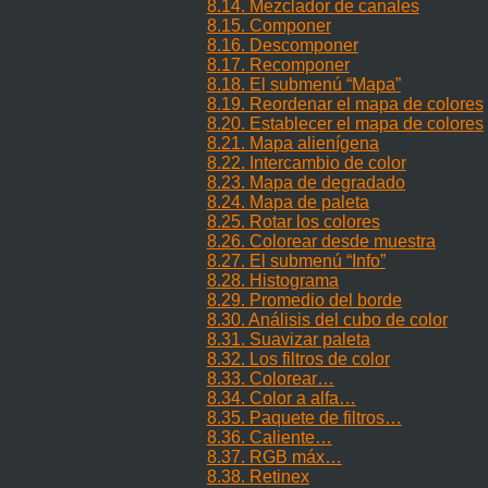
8.14. Mezclador de canales
8.15. Componer
8.16.
Descomponer
8.17. Recomponer
8.18. El submenú
“
Mapa
”
8.19. Reordenar el mapa de colores
8.20. Establecer el mapa de colores
8.21. Mapa alienígena
8.22. Intercambio de color
8.23. Mapa de degradado
8.24. Mapa de paleta
8.25. Rotar los colores
8.26. Colorear desde muestra
8.27. El submenú
“
Info
”
8.28. Histograma
8.29. Promedio del borde
8.30. Análisis del cubo de color
8.31. Suavizar paleta
8.32. Los filtros de color
8.33. Colorear…
8.34. Color a alfa…
8.35. Paquete de filtros…
8.36. Caliente…
8.37. RGB máx…
8.38. Retinex