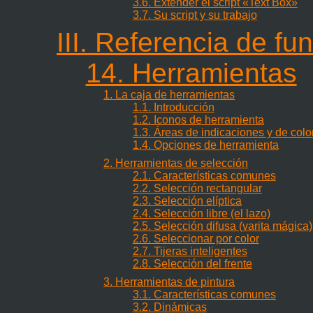
3.6. Extender el script «Text Box»
3.7. Su script y su trabajo
III. Referencia de fu
14. Herramientas
1. La caja de herramientas
1.1. Introducción
1.2. Iconos de herramienta
1.3. Áreas de indicaciones y de colo
1.4. Opciones de herramienta
2. Herramientas de selección
2.1. Características comunes
2.2. Selección rectangular
2.3. Selección elíptica
2.4. Selección libre (el lazo)
2.5. Selección difusa (varita mágica)
2.6. Seleccionar por color
2.7. Tijeras inteligentes
2.8. Selección del frente
3. Herramientas de pintura
3.1. Características comunes
3.2. Dinámicas