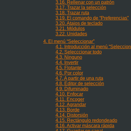
3.16. Rellenar con un patrón
3.17. Trazar la selección
3.18. Trazar ruta
3.19. El comando de
“
Preferencias
”
3.20. Atajos de teclado
3.21. Módulos
3.22. Unidades
4. El menú
“
Seleccionar
”
4.1. Introducción al menú
“
Seleccion
4.2. Selecccionar todo
4.3. Ninguno
4.4. Invertir
4.5. Flotante
4.6. Por color
4.7. A partir de una ruta
4.8. Editor de selección
4.9. Difuminado
4.10. Enfocar
4.11. Encoger
4.12. Agrandar
4.13. Borde
4.14. Distorsión
4.15. Rectángulo redondeado
4.16. Activar máscara rápida
4.17. Guardar en canal