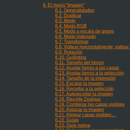
6. El menú
“
Imagen
”
6.1. Generalidades
6.2. Duplicar
6.3. Modo
6.4. Modo RGB
6.5. Modo a escala de grises
6.6. Modo indexado
6.7. Transformar
6.8. Voltear horizontalmente; voltear
6.9. Rotación
6.10. Guillotina
6.11. Tamaño del lienzo
6.12. Ajustar lienzo a las capas
6.13. Ajustar lienzo a la selección
6.14. Tamaño de la impresión
6.15. Escalar la imagen
6.16. Recortar a la selección
6.17. Autorecortar la imagen
6.18. Recorte Zealous
6.19. Combinar las capas visibles
6.20. Aplanar la imagen
6.21. Alinear capas visibles…
6.22. Guías
6.23. Guía nueva