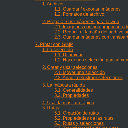
1. Archivos
1.1. Guardar / exportar imágenes
1.2. Formatos de archivo
2. Preparar sus imágenes para la web
2.1. Imágenes con una proporción d
2.2. Reducir el tamaño del archivo 
2.3. Guardar imágenes con transpar
7. Pintar con GIMP
1. La selección
1.1. Difuminar
1.2. Hacer una selección parcialmen
2. Crear y usar selecciones
2.1. Mover una selección
2.2. Añadir o sustraer selecciones
3. La máscara rápida
3.1. Generalidades
3.2. Propiedades
4. Usar la máscara rápida
5.
Rutas
5.1. Creación de rutas
5.2. Propiedades de las rutas
5.3. Rutas y selecciones