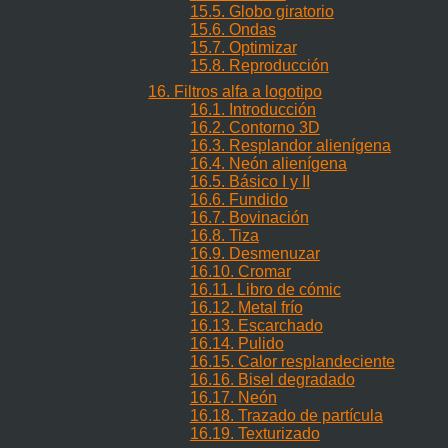
15.5. Globo giratorio
15.6. Ondas
15.7. Optimizar
15.8. Reproducción
16. Filtros alfa a logotipo
16.1. Introducción
16.2. Contorno 3D
16.3. Resplandor alienígena
16.4. Neón alienígena
16.5. Básico I y II
16.6. Fundido
16.7. Bovinación
16.8. Tiza
16.9. Desmenuzar
16.10. Cromar
16.11. Libro de cómic
16.12. Metal frío
16.13. Escarchado
16.14. Pulido
16.15. Calor resplandeciente
16.16. Bisel degradado
16.17. Neón
16.18. Trazado de partícula
16.19. Texturizado