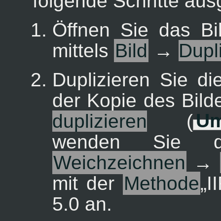
folgende Schritte aus
Öffnen Sie das Bi
mittels
Bild
→
Dupl
Duplizieren Sie d
der Kopie des Bild
duplizieren
(
Um
wenden Sie 
Weichzeichnen
→
mit der
Methode
„
I
5.0 an.