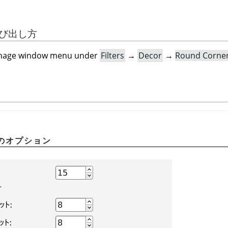
の呼び出し方
he image window menu under
Filters
→
Decor
→
Round Corne
のオプション