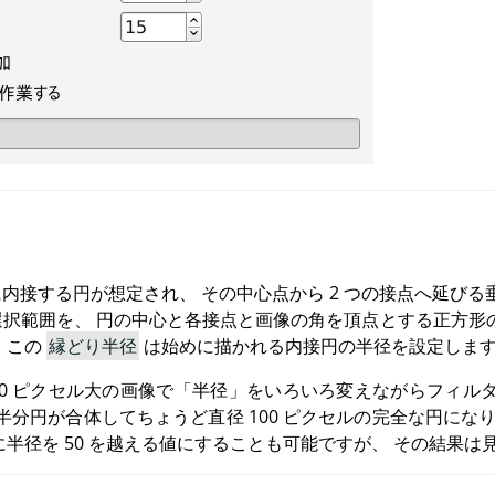
内接する円が想定され、 その中心点から 2 つの接点へ延びる垂
の選択範囲を、 円の中心と各接点と画像の角を頂点とする正方
 この
縁どり半径
は始めに描かれる内接円の半径を設定しま
00 ピクセル大の画像で
「
半径
」
をいろいろ変えながらフィルタ
の 4 半分円が合体してちょうど直径 100 ピクセルの完全な円にな
に半径を 50 を越える値にすることも可能ですが、 その結果