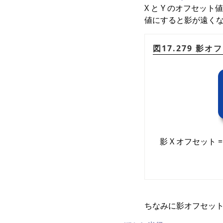
X と Y のオフセ
値にすると影が遠くな
図17.279 影
影 X オフセット =
ちなみに影オフセッ