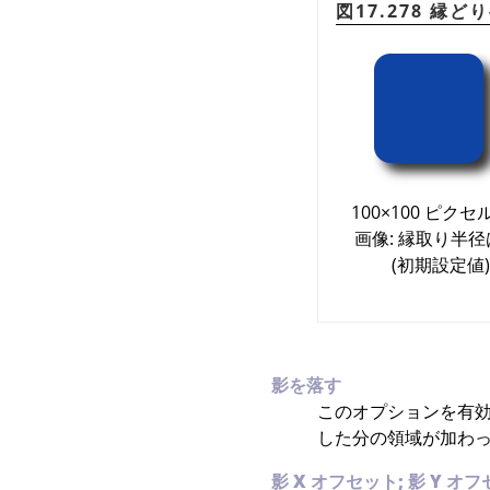
図17.278 縁ど
100×100 ピク
画像: 縁取り半径は
(初期設定値)
影を落す
このオプションを有効
した分の領域が加わ
影 X オフセット; 影 Y オ