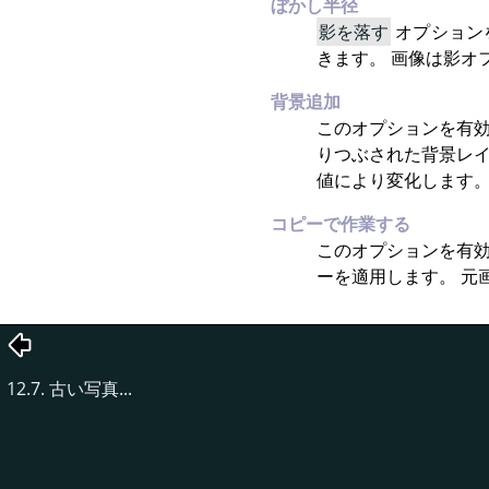
ぼかし半径
影を落す
オプション
きます。 画像は影オ
背景追加
このオプションを有効
りつぶされた背景レイ
値により変化します
コピーで作業する
このオプションを有効
ーを適用します。 元
12.7. 古い写真...