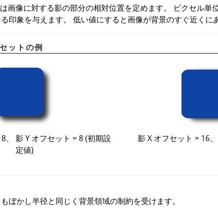
ット値は画像に対する影の部分の相対位置を定めます。 ピクセル単
る印象を与えます。 低い値にすると画像が背景のすぐ近くに
オフセットの例
 8、 影 Y オフセット = 8 (初期設
影 X オフセット = 16、
定値)
トもぼかし半径と同じく背景領域の制約を受けます。