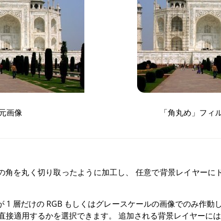
元画像
「
角丸め
」
フィ
の角を丸く切り取ったように加工し、 任意で背景レイヤーに
 1 層だけの
RGB
もしくはグレースケールの画像でのみ作動し
に直接適用するかを選択できます。 追加される背景レイヤーに