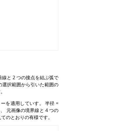
線と 2 つの接点を結ぶ弧で
形の選択範囲から引いた範囲の
す。
ーを適用していす。 半径 =
り、 元画像の境界線と 4 つの
は見てのとおりの有様です。