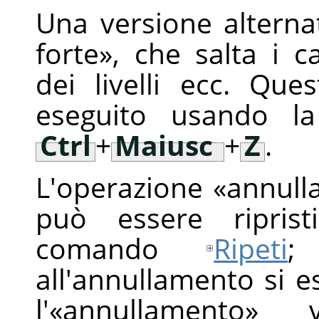
Una versione alterna
forte
»
, che salta i c
dei livelli ecc. Q
eseguito usando la
Ctrl
+
Maiusc
+
Z
.
L'operazione
«
annull
può essere riprist
comando
Ripeti
;
all'annullamento si e
l'
«
annullamento
»
vie